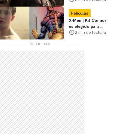
3
Películas
X-Men | Kit Connor
es elegido para
interpretar a
2 min de lectura
Cíclope en la nueva
película
PUBLICIDAD