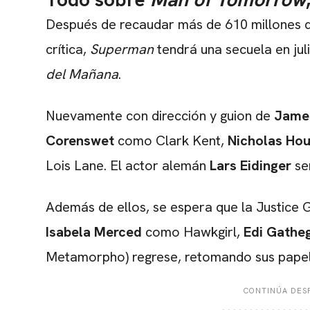
Después de recaudar más de 610 millones de
crítica,
Superman
tendrá una secuela en ju
del Mañana
.
Nuevamente con dirección y guion de
Jame
Corenswet
como Clark Kent,
Nicholas Ho
Lois Lane. El actor alemán
Lars Eidinger
ser
Además de ellos, se espera que la Justice 
Isabela Merced
como Hawkgirl,
Edi Gathe
Metamorpho) regrese, retomando sus papel
CONTINÚA DESP