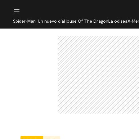
Spider-Man: Un nuevo día
House Of The Dragon
La odisea
X-Me