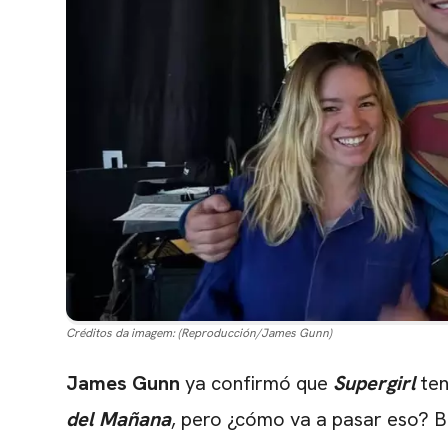
Créditos da imagem:
(Reproducción/James Gunn)
James Gunn
ya confirmó que
Supergirl
ten
del Mañana
, pero ¿cómo va a pasar eso? Bu