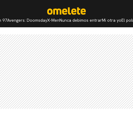
n 97
Avengers: Doomsday
X-Men
Nunca debimos entrar
Mi otra yo
El po