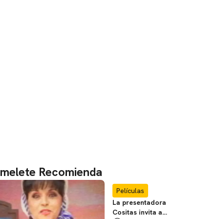
melete Recomienda
Películas
La presentadora
Cositas invita a