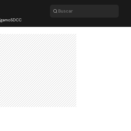
lígamo
SDCC