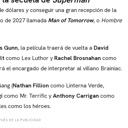
 dólares y conseguir una gran recepción de la
lio de 2027 llamada
M
an of Tomorrow
, o
Hombre
s Gunn
, la película traerá de vuelta a
David
ult
como Lex Luthor y
Rachel Brosnahan
como
á el encargado de interpretar al villano Brainiac.
Gang (
Nathan Fillion
como Linterna Verde,
gi
como Mr. Terrific y
Anthony Carrigan
como
es como los héroes.
UÉS DE LA PUBLICIDAD