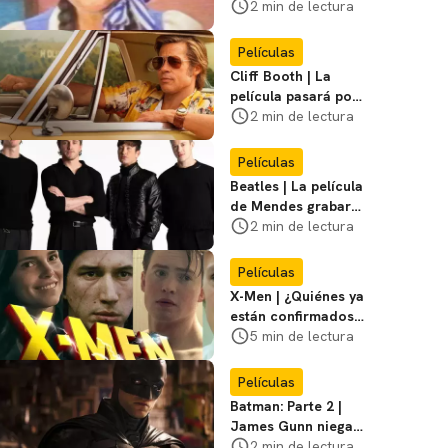
visitar el
2 min de lectura
Campamento
Miasma
Películas
Cliff Booth | La
película pasará por
nuevas filmaciones
2 min de lectura
con un nuevo DF
Películas
Beatles | La película
de Mendes grabará
escenas en la
2 min de lectura
icónica calle
Películas
X-Men | ¿Quiénes ya
están confirmados
en la película de
5 min de lectura
Marvel? Rumoros y
favoritos
Películas
Batman: Parte 2 |
James Gunn niega
que se filme la parte
2 min de lectura