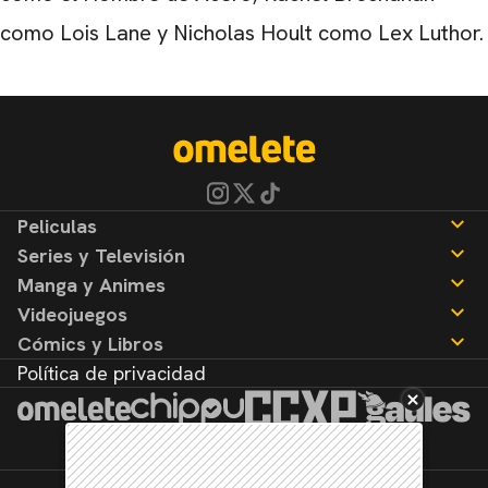
como Lois Lane y Nicholas Hoult como Lex Luthor.
Peliculas
Series y Televisión
Noticias
Manga y Animes
Reseñas
Noticias
Videojuegos
Reseñas
Noticias
Cómics y Libros
Reseñas
Noticias
Política de privacidad
Reseñas
Noticias
Reseñas