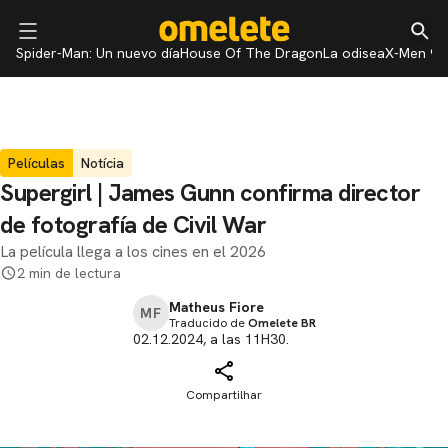
Spider-Man: Un nuevo día
House Of The Dragon
La odisea
X-Men 97
Películas
Notícia
Supergirl | James Gunn confirma director
de fotografía de Civil War
La película llega a los cines en el 2026
2 min de lectura
Matheus Fiore
MF
Traducido de
Omelete BR
02.12.2024, a las 11H30.
Compartilhar