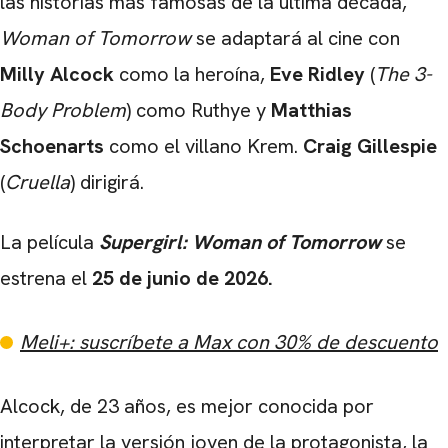
las historias más famosas de la última década,
Woman of Tomorrow
se adaptará al cine con
Milly Alcock
como la heroína,
Eve Ridley
(
The 3-
Body Problem
) como Ruthye y
Matthias
Schoenarts
como el villano Krem.
Craig Gillespie
(
Cruella
) dirigirá.
La película
Supergirl: Woman of Tomorrow
se
estrena el
25 de junio de 2026.
CARREGANDO PUBLICIDADE
Meli+: suscríbete a Max con 30% de descuento
Alcock, de 23 años, es mejor conocida por
interpretar la versión joven de la protagonista, la