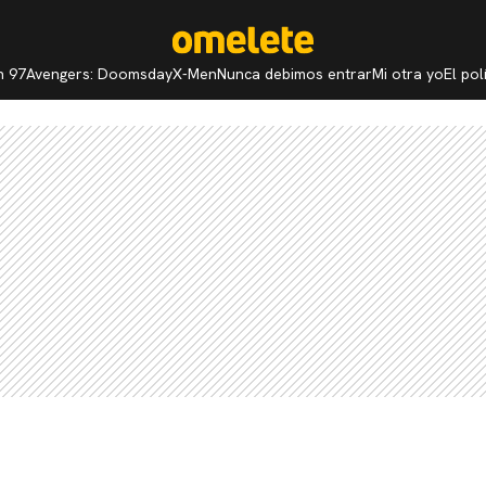
n 97
Avengers: Doomsday
X-Men
Nunca debimos entrar
Mi otra yo
El po