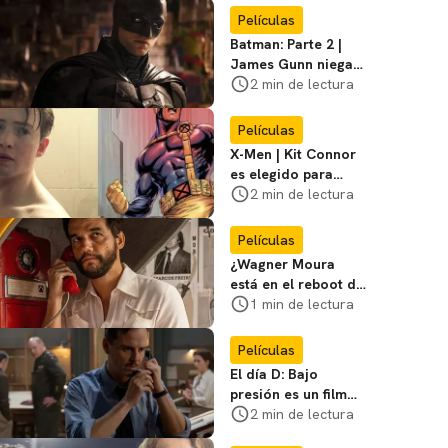
favoritos
Películas
Batman: Parte 2 |
James Gunn niega
que se filme la parte
2 min de lectura
3
Películas
X-Men | Kit Connor
es elegido para
interpretar a
2 min de lectura
Cíclope en la nueva
película
Películas
¿Wagner Moura
está en el reboot de
X-Men? El actor lo
1 min de lectura
aclara
Películas
El día D: Bajo
presión es un film
bélico distinto lleno
2 min de lectura
de tensión