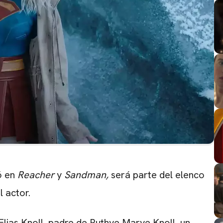
ó en
Reacher
y
Sandman,
será parte del elenco
 actor.
 Elias Knoll, padre de Ruthye Marye Knoll, un