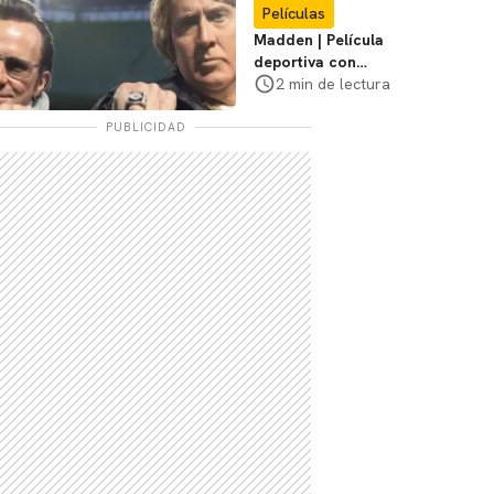
Películas
Madden | Película
deportiva con
Nicolas Cage tendrá
2 min de lectura
estreno limitado en
cines
PUBLICIDAD