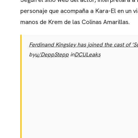
personaje que acompaña a Kara-El en un via
manos de Krem de las Colinas Amarillas.
Ferdinand Kingsley has joined the cast of ‘S
by
u/DeppStepp
in
DCULeaks