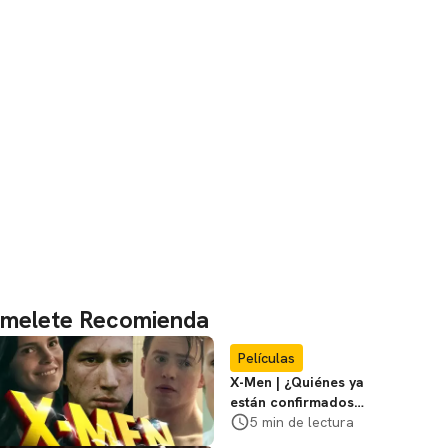
melete Recomienda
Películas
X-Men | ¿Quiénes ya
están confirmados
en la película de
5 min de lectura
Marvel? Rumoros y