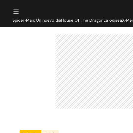
Spider-Man: Un nuevo día
House Of The Dragon
La odisea
X-Me