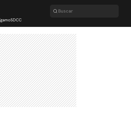
lígamo
SDCC