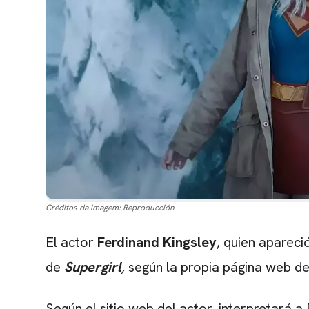
Créditos da imagem:
Reproducción
El actor
Ferdinand Kingsley
, quien apareci
de
Supergirl
,
según la propia página web del
Según el sitio web del actor, interpretará a