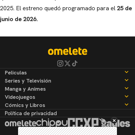
2025. El estreno quedó programado para el
25 de
junio de 2026.
Peliculas
Series y Televisión
Noticias
Manga y Animes
Reseñas
Noticias
Videojuegos
Reseñas
Noticias
Cómics y Libros
Reseñas
Noticias
Política de privacidad
Reseñas
Noticias
Reseñas