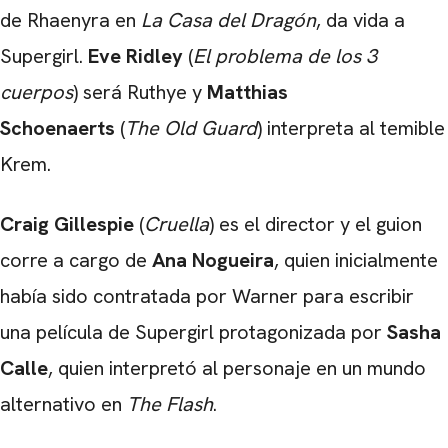
de Rhaenyra en
La Casa del Dragón
, da vida a
CARREGANDO PUBLICIDADE
Supergirl.
Eve Ridley
(
El problema de los 3
cuerpos
) será Ruthye y
Matthias
Schoenaerts
(
The Old Guard
) interpreta al temible
Krem.
Craig Gillespie
(
Cruella
) es el director y el guion
corre a cargo de
Ana Nogueira
, quien inicialmente
había sido contratada por Warner para escribir
una película de Supergirl protagonizada por
Sasha
Calle
, quien interpretó al personaje en un mundo
alternativo en
The Flash
.