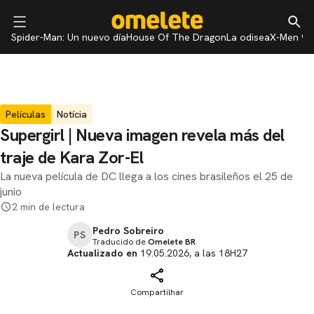
Spider-Man: Un nuevo día
House Of The Dragon
La odisea
X-Men 97
Películas
Notícia
Supergirl | Nueva imagen revela más del
traje de Kara Zor-El
La nueva película de DC llega a los cines brasileños el 25 de
junio
2 min de lectura
Pedro Sobreiro
PS
Traducido de
Omelete BR
Actualizado en
19.05.2026, a las 18H27
Compartilhar