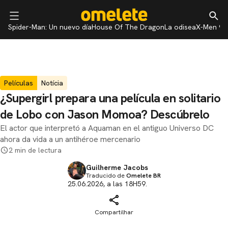
Spider-Man: Un nuevo día
House Of The Dragon
La odisea
X-Men 97
Películas
Notícia
¿Supergirl prepara una película en solitario
de Lobo con Jason Momoa? Descúbrelo
El actor que interpretó a Aquaman en el antiguo Universo DC
ahora da vida a un antihéroe mercenario
2 min de lectura
Guilherme Jacobs
Traducido de
Omelete BR
25.06.2026, a las 18H59.
Compartilhar