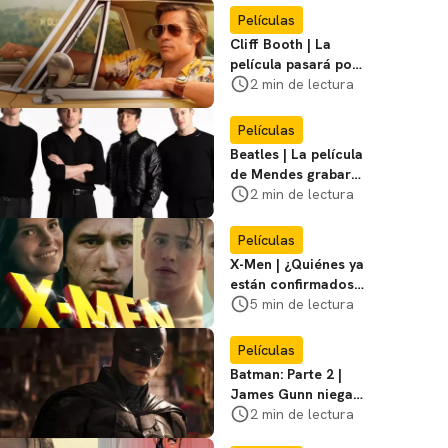
Miasma
Películas
Cliff Booth | La
película pasará por
nuevas filmaciones
2 min de lectura
con un nuevo DF
Películas
Beatles | La película
de Mendes grabará
escenas en la
2 min de lectura
icónica calle
Películas
X-Men | ¿Quiénes ya
están confirmados
en la película de
5 min de lectura
Marvel? Rumoros y
favoritos
Películas
Batman: Parte 2 |
James Gunn niega
que se filme la parte
2 min de lectura
3