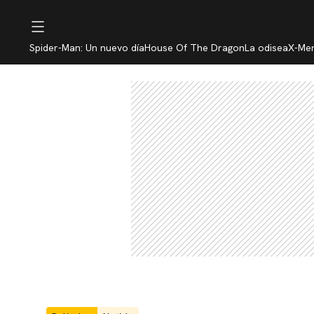
Spider-Man: Un nuevo día
House Of The Dragon
La odisea
X-Me