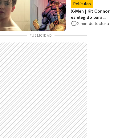
Películas
X-Men | Kit Connor
es elegido para
interpretar a
2 min de lectura
Cíclope en la nueva
película
PUBLICIDAD