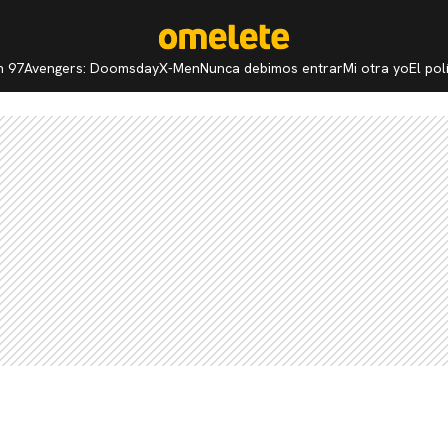
n 97
Avengers: Doomsday
X-Men
Nunca debimos entrar
Mi otra yo
El po