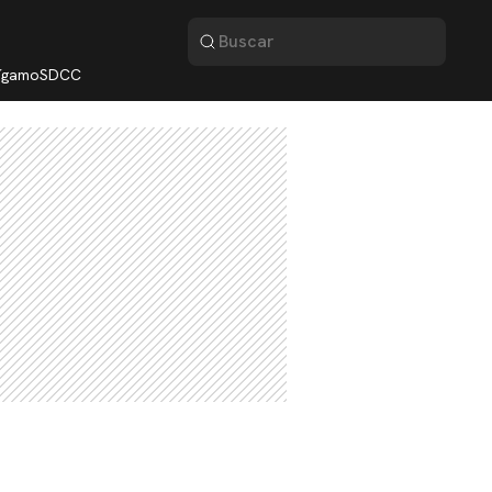
lígamo
SDCC