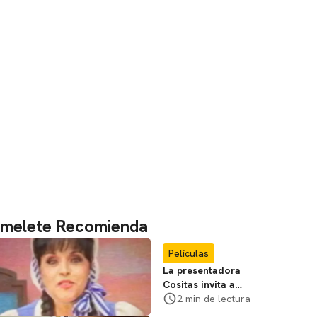
melete Recomienda
Películas
La presentadora
Cositas invita a
visitar el
2 min de lectura
Campamento