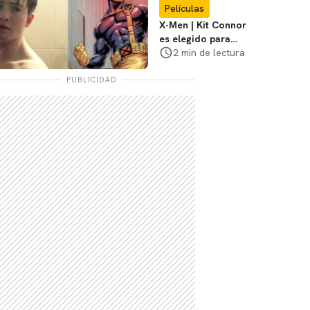
Películas
X-Men | Kit Connor
es elegido para
interpretar a
2 min de lectura
Cíclope en la nueva
película
PUBLICIDAD