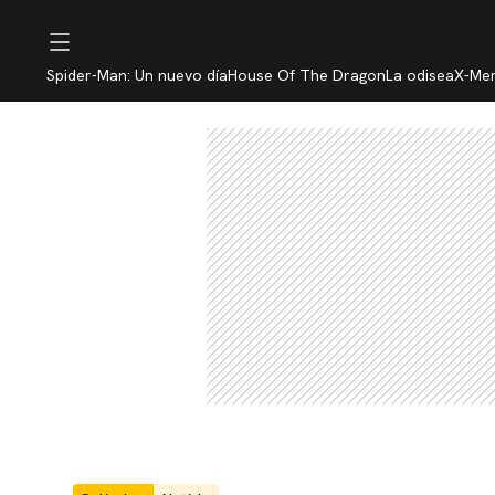
Spider-Man: Un nuevo día
House Of The Dragon
La odisea
X-Me