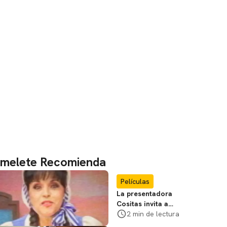
melete Recomienda
Películas
La presentadora
Cositas invita a
visitar el
2 min de lectura
Campamento