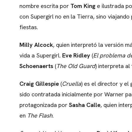
nombre escrita por
Tom King
e ilustrada po
con Supergirl no en la Tierra, sino viajando 
fiestas.
Milly Alcock
, quien interpretó la versión 
vida a Supergirl.
Eve Ridley
(
El problema de
Schoenaerts
(
The Old Guard
) interpreta a
Craig Gillespie
(
Cruella
) es el director y e
sido contratada inicialmente por Warner par
protagonizada por
Sasha Calle
, quien inte
en
The Flash
.