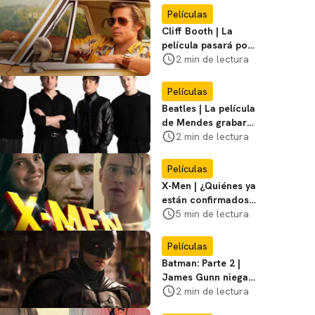
Miasma
Películas
Cliff Booth | La
película pasará por
nuevas filmaciones
2 min de lectura
con un nuevo DF
Películas
Beatles | La película
de Mendes grabará
escenas en la
2 min de lectura
icónica calle
Películas
X-Men | ¿Quiénes ya
están confirmados
en la película de
5 min de lectura
Marvel? Rumoros y
favoritos
Películas
Batman: Parte 2 |
James Gunn niega
que se filme la parte
2 min de lectura
3