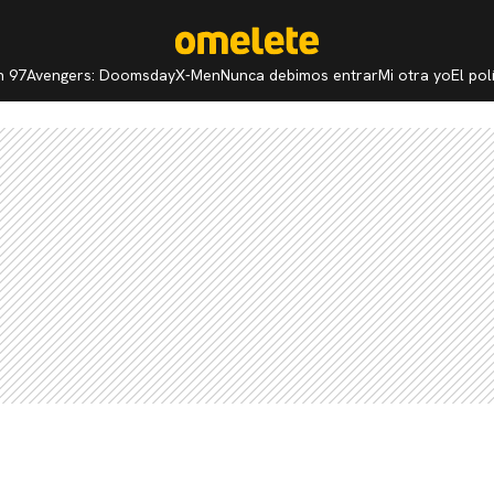
n 97
Avengers: Doomsday
X-Men
Nunca debimos entrar
Mi otra yo
El po