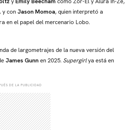
oltz
y
Emily Beecham
como Zor-El y Alura In-Ze,
, y con
Jason Momoa
, quien interpretó a
ra en el papel del mercenario Lobo.
anda de largometrajes de la nueva versión del
de
James Gunn
en 2025.
Supergirl
ya está en
UÉS DE LA PUBLICIDAD