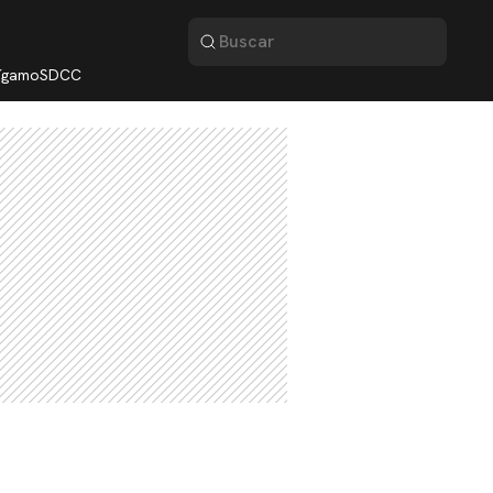
lígamo
SDCC