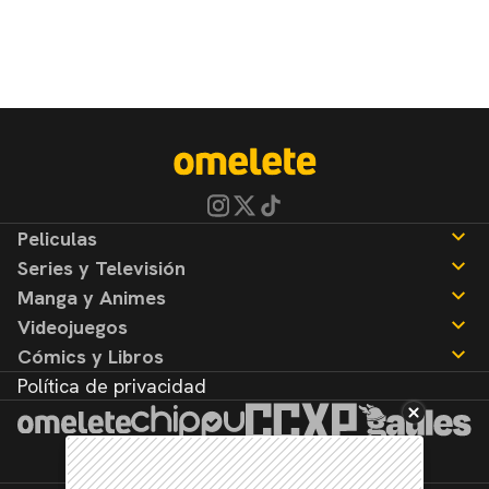
Peliculas
Series y Televisión
Noticias
Manga y Animes
Reseñas
Noticias
Videojuegos
Reseñas
Noticias
Cómics y Libros
Reseñas
Noticias
Política de privacidad
Reseñas
Noticias
Reseñas