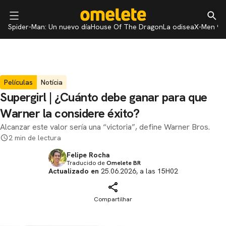
Spider-Man: Un nuevo día
House Of The Dragon
La odisea
X-Men 97
Películas
Notícia
Supergirl | ¿Cuánto debe ganar para que
Warner la considere éxito?
Alcanzar este valor sería una “victoria”, define Warner Bros.
2 min de lectura
Felipe Rocha
Traducido de
Omelete BR
Actualizado en
25.06.2026, a las 15H02
Compartilhar