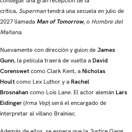
conseguir una gran recepción de la
crítica,
Superman
tendrá una secuela en julio de
2027 llamada
M
an of Tomorrow
, o
Hombre del
CARREGANDO PUBLICIDADE
Mañana
.
Nuevamente con dirección y guion de
James
Gunn
, la película traerá de vuelta a
David
Corenswet
como Clark Kent, a
Nicholas
Hoult
como Lex Luthor y a
Rachel
Brosnahan
como Lois Lane. El actor alemán
Lars
Eidinger
(
Irma Vep
) será el encargado de
interpretar al villano Brainiac.
Además de ellos, se espera que la Justice Gang