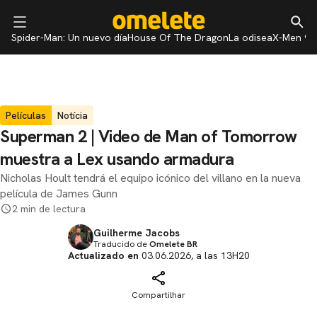
Spider-Man: Un nuevo día
House Of The Dragon
La odisea
X-Men 97
Películas
Notícia
Superman 2 | Video de Man of Tomorrow
muestra a Lex usando armadura
Nicholas Hoult tendrá el equipo icónico del villano en la nueva
película de James Gunn
2 min de lectura
Guilherme Jacobs
Traducido de
Omelete BR
Actualizado en
03.06.2026, a las 13H20
Compartilhar