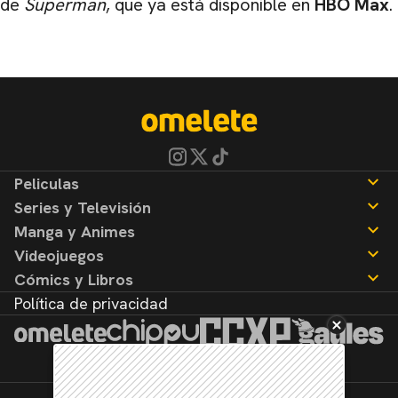
de
Superman
, que ya está disponible en
HBO Max
.
Peliculas
Series y Televisión
Noticias
Manga y Animes
Reseñas
Noticias
Videojuegos
Reseñas
Noticias
Cómics y Libros
Reseñas
Noticias
Política de privacidad
Reseñas
Noticias
Reseñas