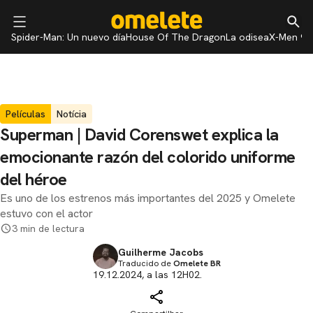
Spider-Man: Un nuevo día
House Of The Dragon
La odisea
X-Men 97
Películas
Notícia
Superman | David Corenswet explica la
emocionante razón del colorido uniforme
del héroe
Es uno de los estrenos más importantes del 2025 y Omelete
estuvo con el actor
3 min de lectura
Guilherme Jacobs
Traducido de
Omelete BR
19.12.2024, a las 12H02.