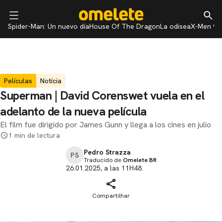
Spider-Man: Un nuevo día
House Of The Dragon
La odisea
X-Men 97
Películas
Notícia
Superman | David Corenswet vuela en el
adelanto de la nueva película
El film fue dirigido por James Gunn y llega a los cines en julio
1 min de lectura
Pedro Strazza
PS
Traducido de
Omelete BR
26.01.2025, a las 11H48.
Compartilhar