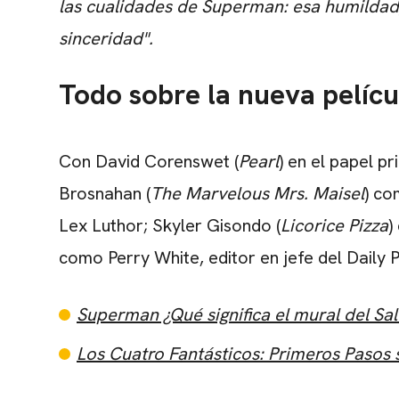
las cualidades de Superman: esa humildad,
sinceridad".
Todo sobre la nueva pelíc
Con
David Corenswet
(
Pearl
) en el papel pr
Brosnahan
(
The Marvelous Mrs. Maisel
) co
Lex Luthor;
Skyler Gisondo
(
Licorice Pizza
)
como Perry White, editor en jefe del Daily P
Superman ¿Qué significa el mural del Saló
Los Cuatro Fantásticos: Primeros Pasos