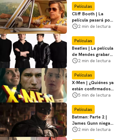
Miasma
Películas
Cliff Booth | La
película pasará por
nuevas filmaciones
2 min de lectura
con un nuevo DF
Películas
Beatles | La película
de Mendes grabará
escenas en la
2 min de lectura
icónica calle
Películas
X-Men | ¿Quiénes ya
están confirmados
en la película de
5 min de lectura
Marvel? Rumoros y
favoritos
Películas
Batman: Parte 2 |
James Gunn niega
que se filme la parte
2 min de lectura
3