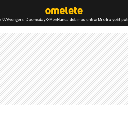
n 97
Avengers: Doomsday
X-Men
Nunca debimos entrar
Mi otra yo
El po