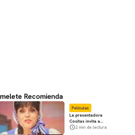
melete Recomienda
Películas
La presentadora
Cositas invita a
visitar el
2 min de lectura
Campamento