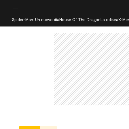
Spider-Man: Un nuevo día
House Of The Dragon
La odisea
X-Me