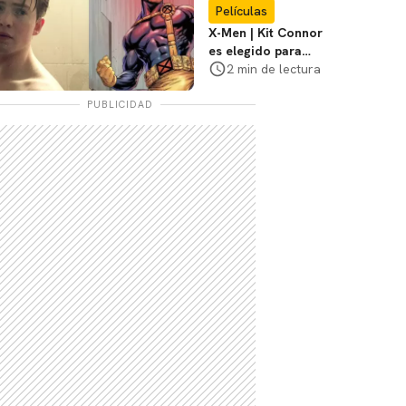
Películas
X-Men | Kit Connor
es elegido para
interpretar a
2 min de lectura
Cíclope en la nueva
película
PUBLICIDAD