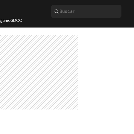
lígamo
SDCC