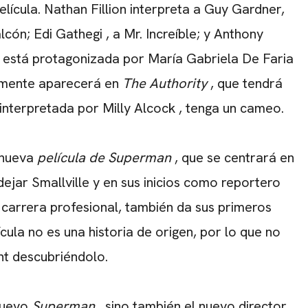
elícula.
Nathan Fillion
interpreta a Guy Gardner,
alcón;
Edi Gathegi
, a Mr. Increíble; y Anthony
n está protagonizada por
María Gabriela De Faria
ormente aparecerá en
The Authority
, que tendrá
, interpretada por
Milly Alcock
, tenga un cameo.
a nueva
película de Superman
, que se centrará en
jar Smallville y en sus inicios como reportero
u carrera profesional, también da sus primeros
la no es una historia de origen, por lo que no
nt descubriéndolo.
 nuevo
Superman
, sino también el nuevo director