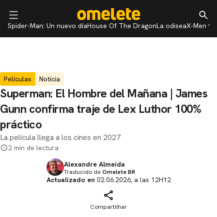
Spider-Man: Un nuevo día
House Of The Dragon
La odisea
X-Men 97
Películas
Notícia
Superman: El Hombre del Mañana | James
Gunn confirma traje de Lex Luthor 100%
práctico
La película llega a los cines en 2027
2 min de lectura
Alexandre Almeida
Traducido de
Omelete BR
Actualizado en
02.06.2026, a las 12H12
Compartilhar