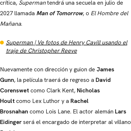
crítica,
Superman
tendrá una secuela en julio de
2027 llamada
M
an of Tomorrow
, o
El Hombre del
Mañana
.
Superman | Ve fotos de Henry Cavill usando el
traje de Christopher Reeve
Nuevamente con dirección y guion de
James
Gunn
, la película traerá de regreso a
David
Corenswet
como Clark Kent,
Nicholas
Hoult
como Lex Luthor y a
Rachel
CARREGANDO PUBLICIDADE
Brosnahan
como Lois Lane. El actor alemán
Lars
Eidinger
será el encargado de interpretar al villano