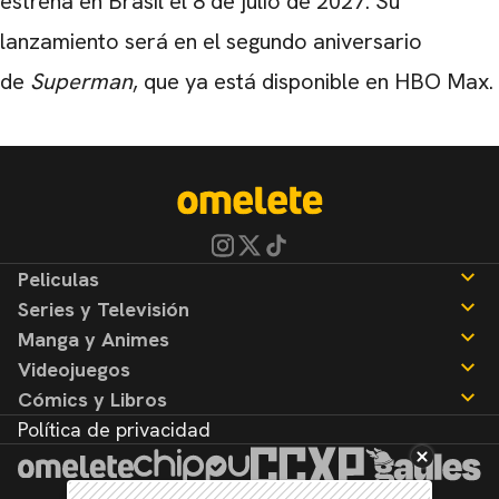
estrena en Brasil el 8 de julio de 2027. Su
lanzamiento será en el segundo aniversario
de
Superman
, que ya está disponible en HBO Max.
Peliculas
Series y Televisión
Noticias
Manga y Animes
Reseñas
Noticias
Videojuegos
Reseñas
Noticias
Cómics y Libros
Reseñas
Noticias
Política de privacidad
Reseñas
Noticias
Reseñas