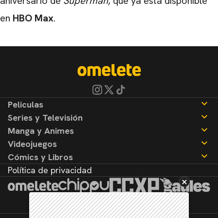
aniversario de
Superman
, que ya está disponible
en
HBO Max
.
Peliculas
Series y Televisión
Noticias
Manga y Animes
Reseñas
Noticias
Videojuegos
Reseñas
Noticias
Cómics y Libros
Reseñas
Noticias
Política de privacidad
Reseñas
Noticias
Reseñas