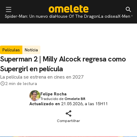
Spider-Man: Un nuevo día
House Of The Dragon
La odisea
X-Men 97
Películas
Notícia
Superman 2 | Milly Alcock regresa como
Supergirl en película
La película se estrena en cines en 2027
2 min de lectura
Felipe Rocha
Traducido de
Omelete BR
Actualizado en
21.05.2026, a las 15H11
Compartilhar