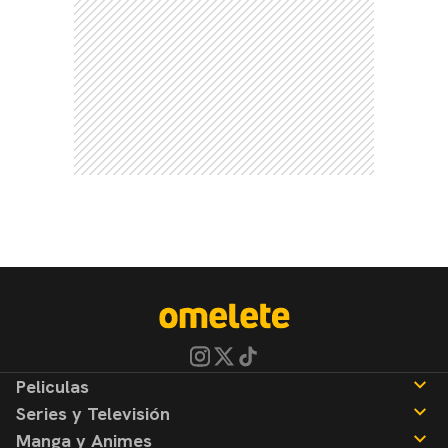
Peliculas
Series y Televisión
Noticias
Manga y Animes
Reseñas