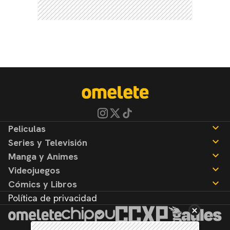
Peliculas
Series y Televisión
Noticias
Manga y Animes
Reseñas
Noticias
Videojuegos
Reseñas
Noticias
Cómics y Libros
Reseñas
Noticias
Política de privacidad
Reseñas
Noticias
Reseñas