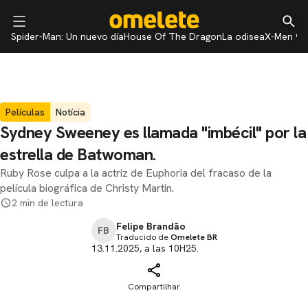
Spider-Man: Un nuevo día
House Of The Dragon
La odisea
X-Men 97
Películas
Notícia
Sydney Sweeney es llamada "imbécil" por la
estrella de Batwoman.
Ruby Rose culpa a la actriz de Euphoria del fracaso de la
película biográfica de Christy Martin.
2 min de lectura
Felipe Brandão
FB
Traducido de
Omelete BR
13.11.2025, a las 10H25.
Compartilhar