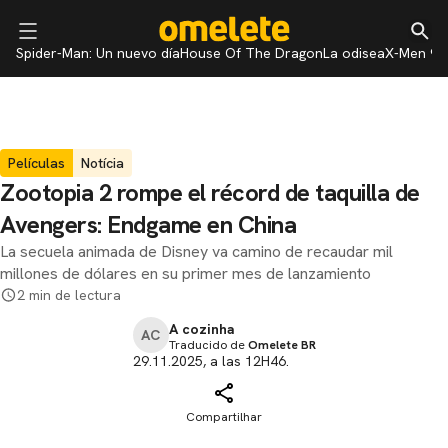
Spider-Man: Un nuevo día
House Of The Dragon
La odisea
X-Men 97
Películas
Notícia
Zootopia 2 rompe el récord de taquilla de
Avengers: Endgame en China
La secuela animada de Disney va camino de recaudar mil
millones de dólares en su primer mes de lanzamiento
2 min de lectura
A cozinha
AC
Traducido de
Omelete BR
29.11.2025, a las 12H46.
Compartilhar