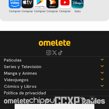
Peliculas
Series y Televisión
Noticias
Manga y Animes
Reseñas
Noticias
Videojuegos
Reseñas
Noticias
Cómics y Libros
Reseñas
Noticias
Política de privacidad
Reseñas
Noticias
Reseñas