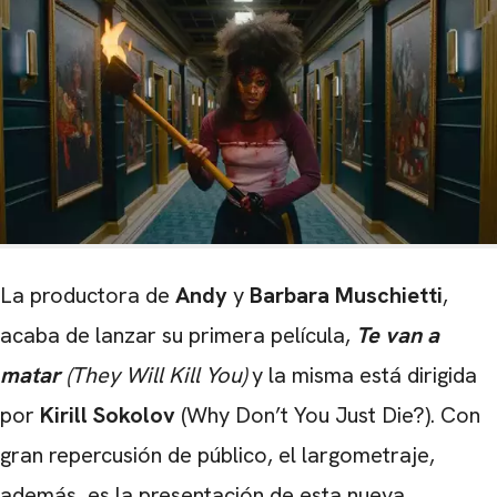
La
productora de
Andy
y
Barbara Muschietti
,
acaba de lanzar su primera película,
T
e van a
matar
(They Will Kill You)
y la misma está dirigida
por
Kirill Sokolov
(Why Don’t You Just Die?). Con
gran repercusión de público, el largometraje,
además, es la presentación de esta nueva