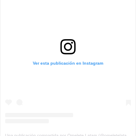
CARREGANDO PUBLICIDADE
Ver esta publicación en Instagram
Una publicación compartida por Omelete Latam (@omeletelatam)