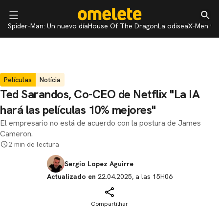
Spider-Man: Un nuevo día
House Of The Dragon
La odisea
X-Men 97
Películas
Notícia
Ted Sarandos, Co-CEO de Netflix "La IA
hará las películas 10% mejores"
El empresario no está de acuerdo con la postura de James
Cameron.
2 min de lectura
Sergio Lopez Aguirre
Actualizado en
22.04.2025, a las 15H06
Compartilhar