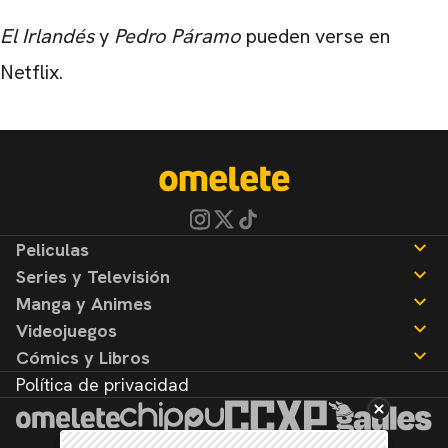
El Irlandés
y
Pedro Páramo
pueden verse en
Netflix.
Peliculas
Series y Televisión
Noticias
Manga y Animes
Reseñas
Noticias
Videojuegos
Reseñas
Noticias
Cómics y Libros
Reseñas
Noticias
Política de privacidad
Reseñas
Noticias
Reseñas