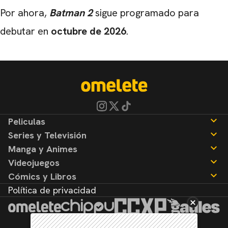
Por ahora,
Batman 2
sigue programado para
debutar en
octubre de 2026
.
Peliculas
Series y Televisión
Noticias
Manga y Animes
Reseñas
Noticias
Videojuegos
Reseñas
Noticias
Cómics y Libros
Reseñas
Noticias
Política de privacidad
Reseñas
Noticias
Reseñas