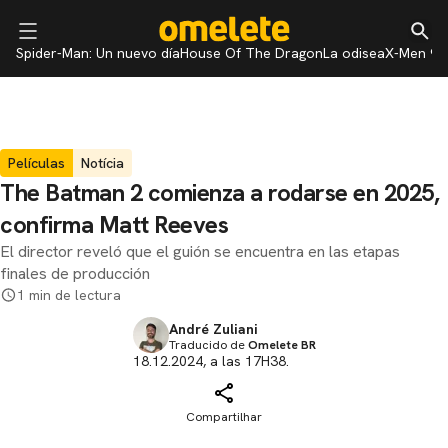
Spider-Man: Un nuevo día
House Of The Dragon
La odisea
X-Men 97
Películas
Notícia
The Batman 2 comienza a rodarse en 2025,
confirma Matt Reeves
El director reveló que el guión se encuentra en las etapas
finales de producción
1 min de lectura
André Zuliani
Traducido de
Omelete BR
18.12.2024, a las 17H38.
Compartilhar