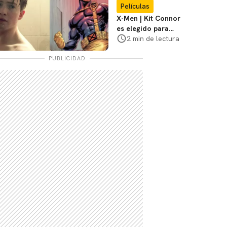
Películas
X-Men | Kit Connor
es elegido para
interpretar a
2 min de lectura
Cíclope en la nueva
película
PUBLICIDAD