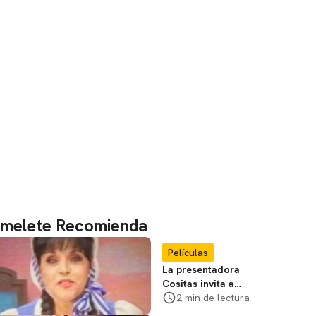
melete Recomienda
Películas
La presentadora
Cositas invita a
visitar el
2 min de lectura
Campamento