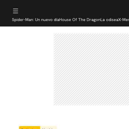
Spider-Man: Un nuevo día
House Of The Dragon
La odisea
X-Me