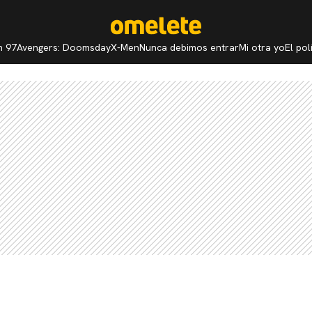
n 97
Avengers: Doomsday
X-Men
Nunca debimos entrar
Mi otra yo
El po