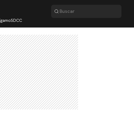
lígamo
SDCC