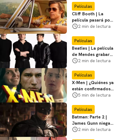
Miasma
Películas
Cliff Booth | La
película pasará por
nuevas filmaciones
2 min de lectura
con un nuevo DF
Películas
Beatles | La película
de Mendes grabará
escenas en la
2 min de lectura
icónica calle
Películas
X-Men | ¿Quiénes ya
están confirmados
en la película de
5 min de lectura
Marvel? Rumoros y
favoritos
Películas
Batman: Parte 2 |
James Gunn niega
que se filme la parte
2 min de lectura
3