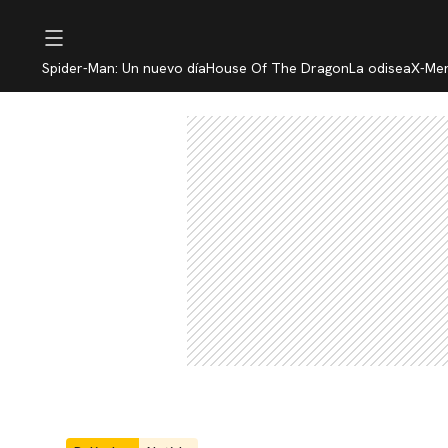
Spider-Man: Un nuevo día
House Of The Dragon
La odisea
X-Me