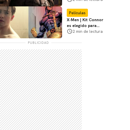
3
Películas
X-Men | Kit Connor
es elegido para
interpretar a
2 min de lectura
Cíclope en la nueva
película
PUBLICIDAD