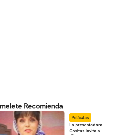
melete Recomienda
Películas
La presentadora
Cositas invita a