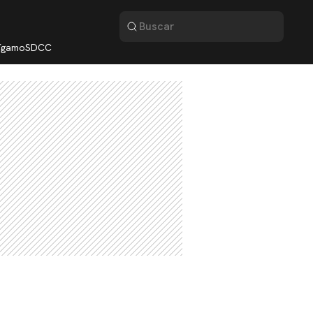
lígamo
SDCC