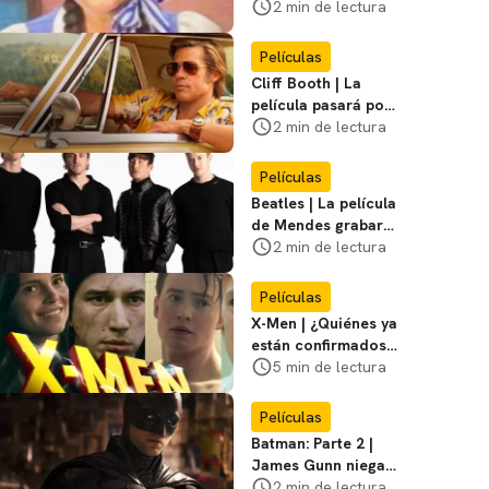
visitar el
2 min de lectura
Campamento
Miasma
Películas
Cliff Booth | La
película pasará por
nuevas filmaciones
2 min de lectura
con un nuevo DF
Películas
Beatles | La película
de Mendes grabará
escenas en la
2 min de lectura
icónica calle
Películas
X-Men | ¿Quiénes ya
están confirmados
en la película de
5 min de lectura
Marvel? Rumoros y
favoritos
Películas
Batman: Parte 2 |
James Gunn niega
que se filme la parte
2 min de lectura