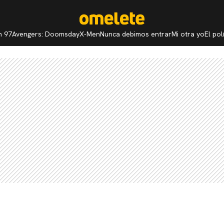
n 97
Avengers: Doomsday
X-Men
Nunca debimos entrar
Mi otra yo
El po