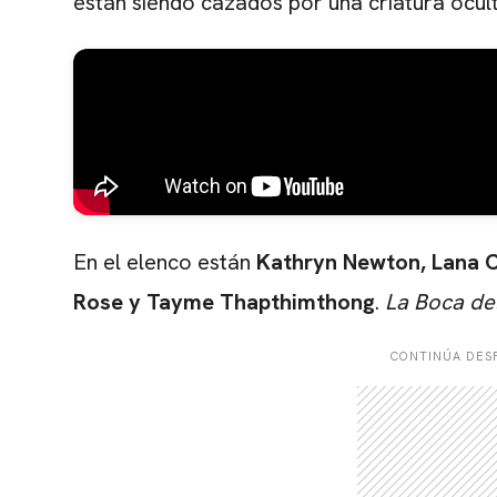
están siendo cazados por una criatura ocult
En el elenco están
Kathryn Newton
,
Lana 
Rose
y
Tayme Thapthimthong
.
La Boca de
CONTINÚA DESP