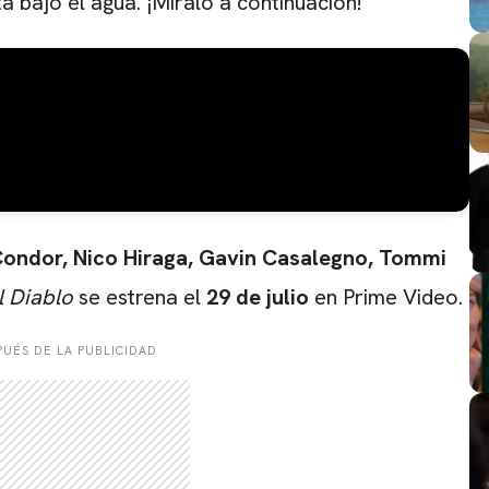
a bajo el agua. ¡Míralo a continuación!
Condor
,
Nico Hiraga
,
Gavin Casalegno
,
Tommi
l Diablo
se estrena el
29 de julio
en Prime Video.
UÉS DE LA PUBLICIDAD
CARREGANDO PUBLICIDADE