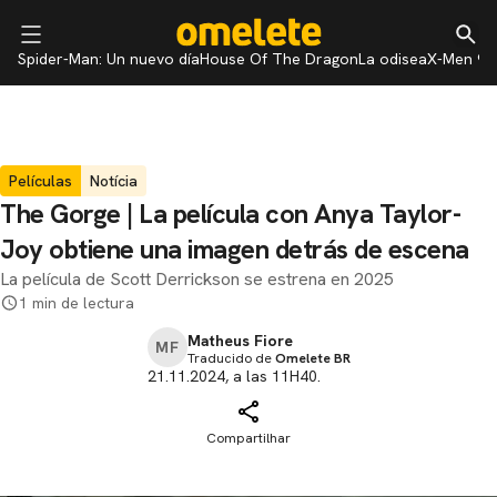
Spider-Man: Un nuevo día
House Of The Dragon
La odisea
X-Men 97
Películas
Notícia
The Gorge | La película con Anya Taylor-
Joy obtiene una imagen detrás de escena
La película de Scott Derrickson se estrena en 2025
1 min de lectura
Matheus Fiore
MF
Traducido de
Omelete BR
21.11.2024, a las 11H40.
Compartilhar