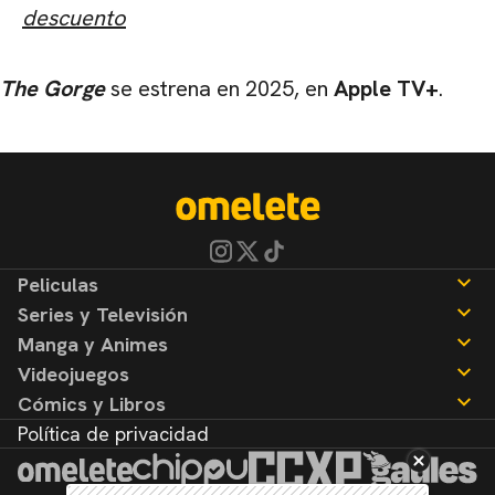
descuento
The Gorge
se estrena en 2025, en
Apple TV+
.
Peliculas
Series y Televisión
Noticias
Manga y Animes
Reseñas
Noticias
Videojuegos
Reseñas
Noticias
Cómics y Libros
Reseñas
Noticias
Política de privacidad
Reseñas
Noticias
Reseñas