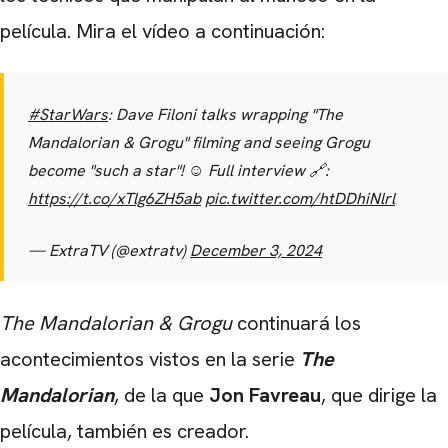
película. Mira el vídeo a continuación:
#StarWars
: Dave Filoni talks wrapping "The
Mandalorian & Grogu" filming and seeing Grogu
become "such a star"! ☺️ Full interview 🔗:
https://t.co/xTlg6ZH5ab
pic.twitter.com/htDDhiNlrl
— ExtraTV (@extratv)
December 3, 2024
The Mandalorian & Grogu
continuará los
acontecimientos vistos en la serie
The
Mandalorian
, de la que
Jon Favreau
, que dirige la
película, también es creador.