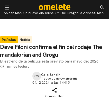
Spider-Man: Un nuevo día
House Of The Dragon
La odisea
X-Men 97
Películas
Notícia
Dave Filoni confirma el fin del rodaje The
mandalorian and Grogu
El estreno de la película está previsto para mayo del 2026
1 min de lectura
Caio Sandin
CS
Traducido de
Omelete BR
04.12.2024, a las 14H19.
Compartilhar