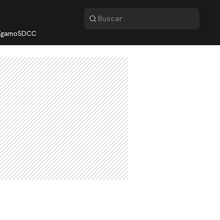
lígamo
SDCC