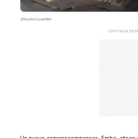
Difusión/Lucasfilm
CONTINÚA DESP
Un nuevo cazarrecompensas, Embo, ataca a