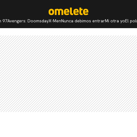
n 97
Avengers: Doomsday
X-Men
Nunca debimos entrar
Mi otra yo
El po