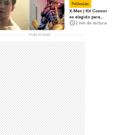
Películas
X-Men | Kit Connor
es elegido para
interpretar a
2 min de lectura
Cíclope en la nueva
película
PUBLICIDAD