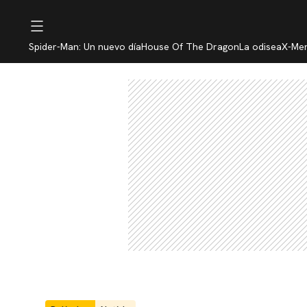
Spider-Man: Un nuevo día
House Of The Dragon
La odisea
X-Me