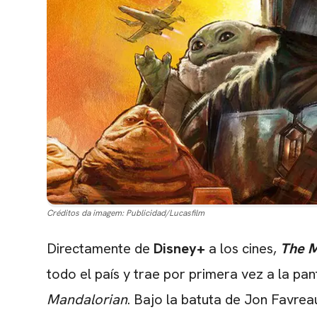
Créditos da imagem:
Publicidad/Lucasfilm
Directamente de
Disney+
a los cines,
The M
todo el país y trae por primera vez a la pa
Mandalorian
. Bajo la batuta de Jon Favreau,