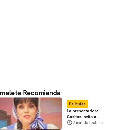
melete Recomienda
Películas
La presentadora
Cositas invita a
visitar el
2 min de lectura
Campamento