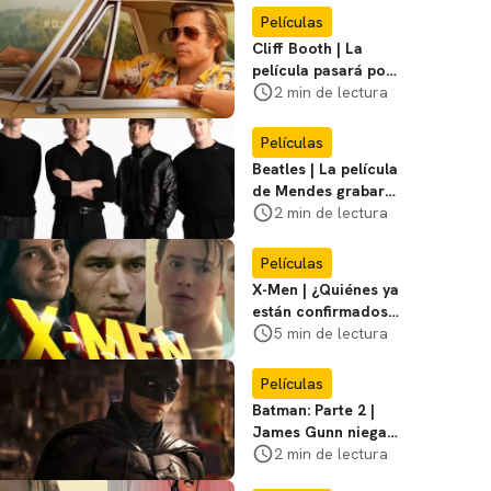
Miasma
Películas
Cliff Booth | La
película pasará por
nuevas filmaciones
2 min de lectura
con un nuevo DF
Películas
Beatles | La película
de Mendes grabará
escenas en la
2 min de lectura
icónica calle
Películas
X-Men | ¿Quiénes ya
están confirmados
en la película de
5 min de lectura
Marvel? Rumoros y
favoritos
Películas
Batman: Parte 2 |
James Gunn niega
que se filme la parte
2 min de lectura
3