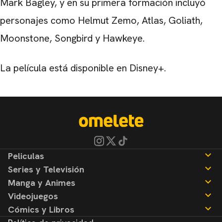
Mark Bagley, y en su primera formación incluyó
personajes como Helmut Zemo, Atlas, Goliath,
Moonstone, Songbird y Hawkeye.
La película está disponible en Disney+.
Peliculas
Series y Televisión
Noticias
Manga y Animes
Reseñas
Noticias
Videojuegos
Reseñas
Noticias
Cómics y Libros
Reseñas
Noticias