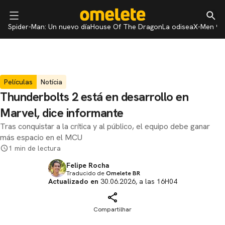
Spider-Man: Un nuevo día
House Of The Dragon
La odisea
X-Men 97
Películas
Notícia
Thunderbolts 2 está en desarrollo en
Marvel, dice informante
Tras conquistar a la crítica y al público, el equipo debe ganar
más espacio en el MCU
1 min de lectura
Felipe Rocha
Traducido de
Omelete BR
Actualizado en
30.06.2026, a las 16H04
Compartilhar