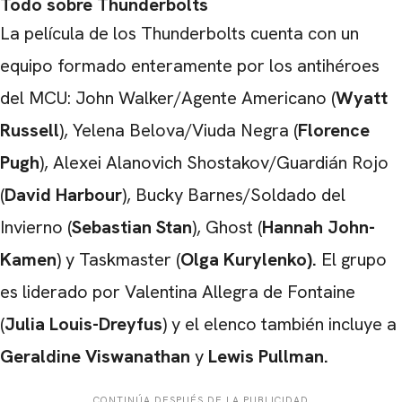
Todo sobre Thunderbolts
La película de los Thunderbolts cuenta con un
equipo formado enteramente por los antihéroes
del MCU: John Walker/Agente Americano (
Wyatt
Russell
), Yelena Belova/Viuda Negra (
Florence
Pugh
), Alexei Alanovich Shostakov/Guardián Rojo
(
David Harbour
), Bucky Barnes/Soldado del
Invierno (
Sebastian Stan
), Ghost (
Hannah John-
Kamen
) y Taskmaster (
Olga Kurylenko).
El grupo
es liderado por Valentina Allegra de Fontaine
(
Julia Louis-Dreyfus
) y el elenco también incluye a
CARREGANDO PUBLICIDADE
Geraldine Viswanathan
y
Lewis Pullman.
CONTINÚA DESPUÉS DE LA PUBLICIDAD