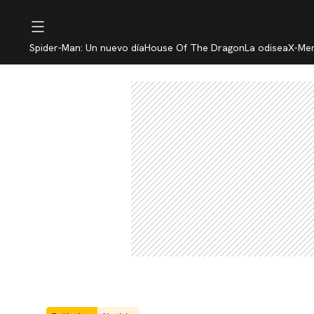
Spider-Man: Un nuevo día
House Of The Dragon
La odisea
X-Me