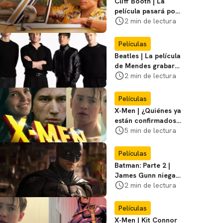
Cliff Booth | La
película pasará por
nuevas filmaciones
2 min de lectura
con un nuevo DF
Películas
Beatles | La película
de Mendes grabará
escenas en la
2 min de lectura
icónica calle
Películas
X-Men | ¿Quiénes ya
están confirmados
en la película de
5 min de lectura
Marvel? Rumoros y
favoritos
Películas
Batman: Parte 2 |
James Gunn niega
que se filme la parte
2 min de lectura
3
Películas
X-Men | Kit Connor