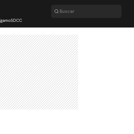
lígamo
SDCC