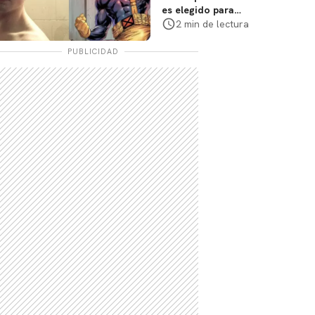
es elegido para
interpretar a
2 min de lectura
Cíclope en la nueva
película
PUBLICIDAD