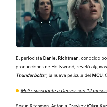
El periodista
Daniel Richtman
, conocido por
producciones de Hollywood, reveló algunas
Thunderbolts*
, la nueva película del
MCU
.
Meli+ suscríbete a Deezer con 12 meses 
Según Ritchman, Antonia Dreykov (
Olga Ku