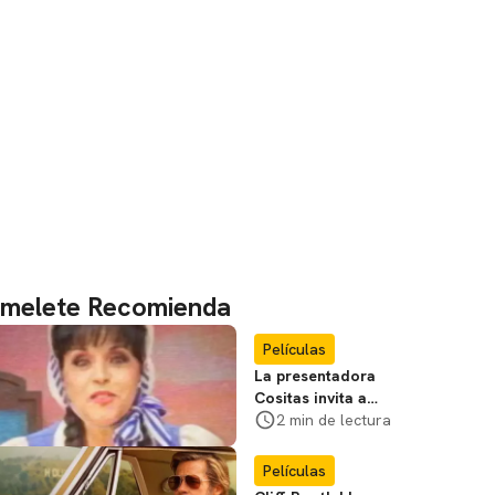
melete Recomienda
Películas
La presentadora
Cositas invita a
visitar el
2 min de lectura
Campamento
Miasma
Películas