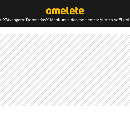
n 97
Avengers: Doomsday
X-Men
Nunca debimos entrar
Mi otra yo
El po