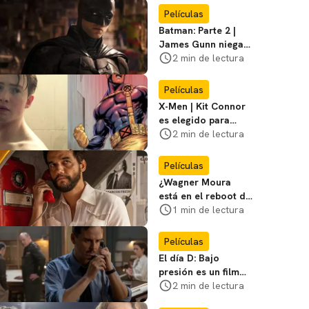
favoritos
Películas
Batman: Parte 2 |
James Gunn niega
que se filme la parte
2 min de lectura
3
Películas
X-Men | Kit Connor
es elegido para
interpretar a
2 min de lectura
Cíclope en la nueva
película
Películas
¿Wagner Moura
está en el reboot de
X-Men? El actor lo
1 min de lectura
aclara
Películas
El día D: Bajo
presión es un film
bélico distinto lleno
2 min de lectura
de tensión