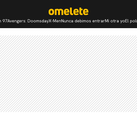
n 97
Avengers: Doomsday
X-Men
Nunca debimos entrar
Mi otra yo
El po