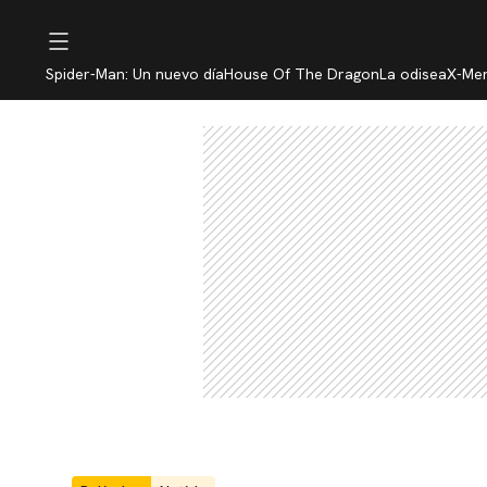
Spider-Man: Un nuevo día
House Of The Dragon
La odisea
X-Me