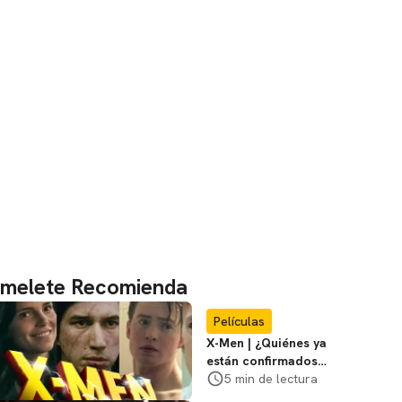
melete Recomienda
Películas
X-Men | ¿Quiénes ya
están confirmados
en la película de
5 min de lectura
Marvel? Rumoros y