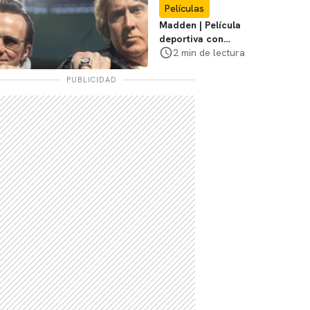
Películas
Madden | Película
deportiva con
Nicolas Cage tendrá
2 min de lectura
estreno limitado en
cines
PUBLICIDAD