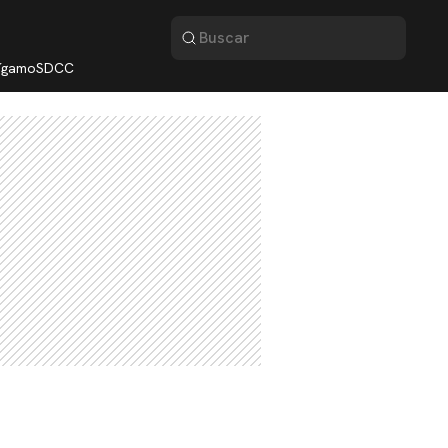
lígamo
SDCC