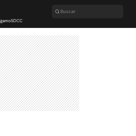
lígamo
SDCC