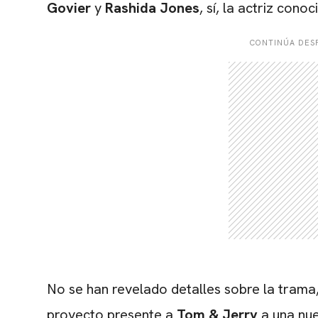
Govier
y
Rashida Jones
, sí, la actriz cono
CONTINÚA DESP
No se han revelado detalles sobre la trama, 
proyecto presente a
Tom & Jerry
a una nue