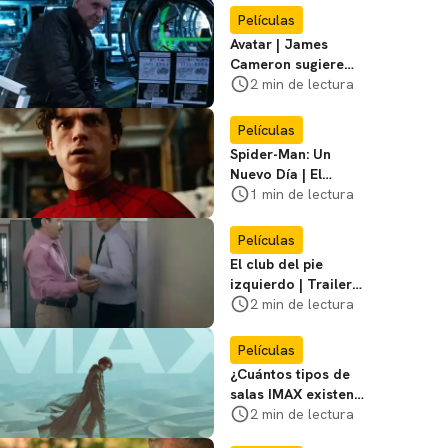
primer póster del
Películas
film
Avatar | James
Cameron sugiere
que está listo para
2 min de lectura
dejar la franquicia
Películas
Spider-Man: Un
Nuevo Día | El
director dice que el
1 min de lectura
equipo de Jackie
Chan no participó
Películas
El club del pie
izquierdo | Trailer
del remake de
2 min de lectura
¿Bailamos? con
Adrián Uribe y
Películas
María León
¿Cuántos tipos de
salas IMAX existen?
Te contamos las
2 min de lectura
diferencias