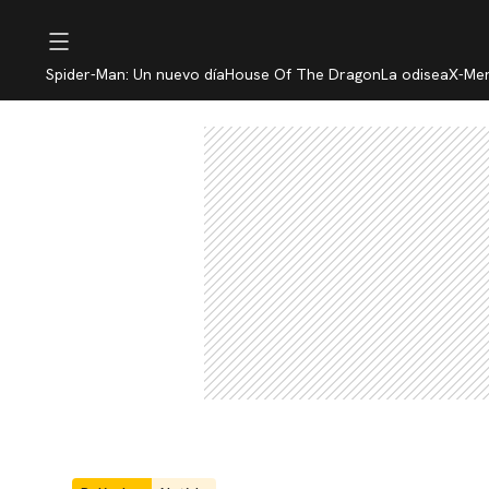
Spider-Man: Un nuevo día
House Of The Dragon
La odisea
X-Me