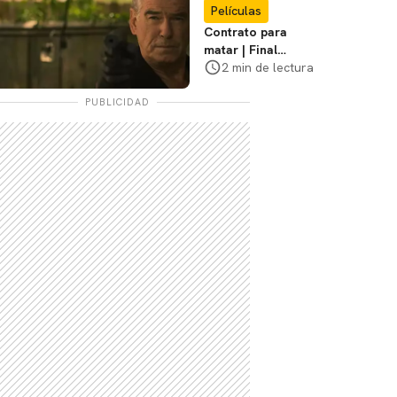
Películas
Contrato para
matar | Final
explicado, ¿Qué
2 min de lectura
pasó realmente con
Stan y Beggar?
PUBLICIDAD