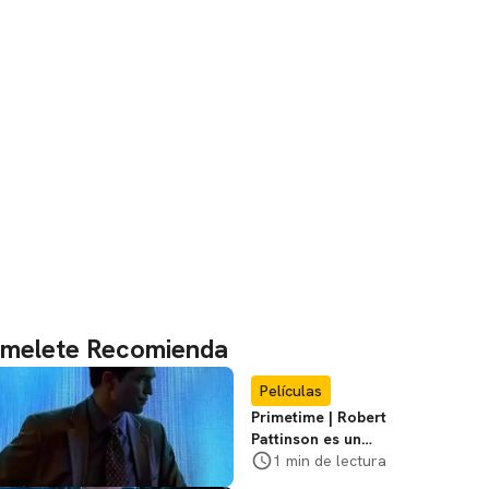
melete Recomienda
Películas
Primetime | Robert
Pattinson es un
cazador de
1 min de lectura
pedófilos en el