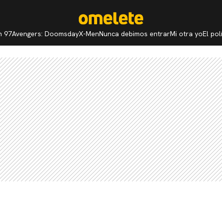
n 97
Avengers: Doomsday
X-Men
Nunca debimos entrar
Mi otra yo
El po