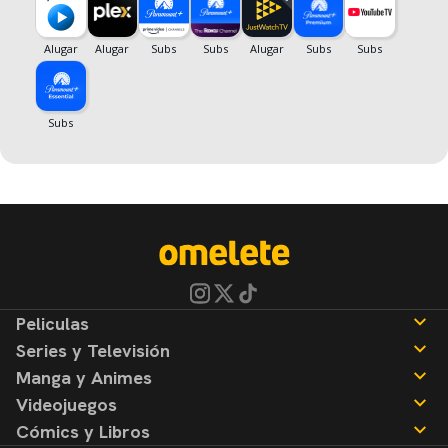
Peliculas
Series y Televisión
Noticias
Manga y Animes
Reseñas
Noticias
Videojuegos
Reseñas
Noticias
Cómics y Libros
Reseñas
Noticias