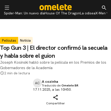
Spider-Man: Un nuevo día
House Of The Dragon
La odisea
X-Men 97
Películas
Notícia
Top Gun 3 | El director confirmó la secuela
y habla sobre el guion
Joseph Kosinski habló sobre la película en los Premios de los
Gobernadores de la Academia
2 min de lectura
A cozinha
AC
Traducido de
Omelete BR
17.11.2025, a las 10H50.
Compartilhar