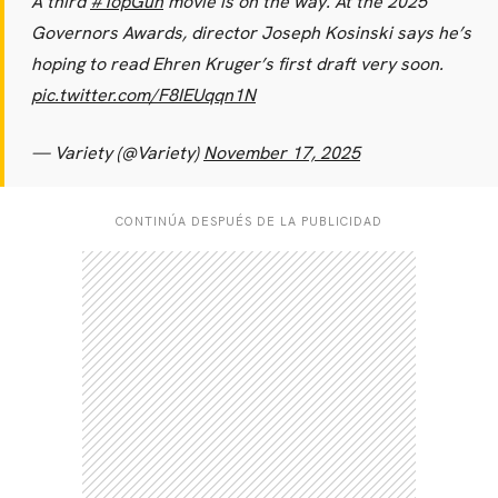
A third
#TopGun
movie is on the way. At the 2025
Governors Awards, director Joseph Kosinski says he’s
hoping to read Ehren Kruger’s first draft very soon.
pic.twitter.com/F8IEUqqn1N
— Variety (@Variety)
November 17, 2025
CONTINÚA DESPUÉS DE LA PUBLICIDAD