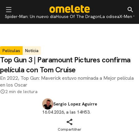
Spider-Man: Un nuevo día
House Of The Dragon
La odisea
X-Men 97
Películas
Notícia
Top Gun 3 | Paramount Pictures confirma
película con Tom Cruise
En 2022, Top Gun: Maverick estuvo nominada a Mejor película
en los Oscar
2 min de lectura
Sergio Lopez Aguirre
16.04.2026, a las 14H53.
Compartilhar