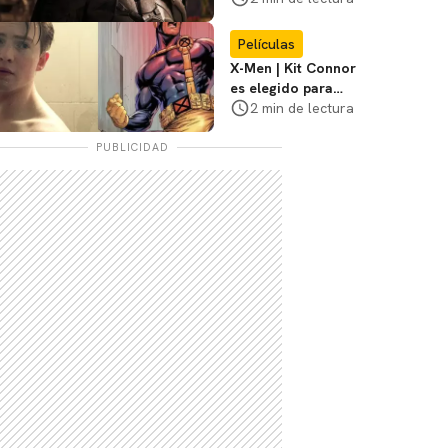
3
Películas
X-Men | Kit Connor
es elegido para
interpretar a
2 min de lectura
Cíclope en la nueva
película
PUBLICIDAD