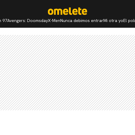
n 97
Avengers: Doomsday
X-Men
Nunca debimos entrar
Mi otra yo
El po