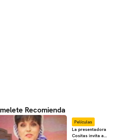
melete Recomienda
Películas
La presentadora
Cositas invita a