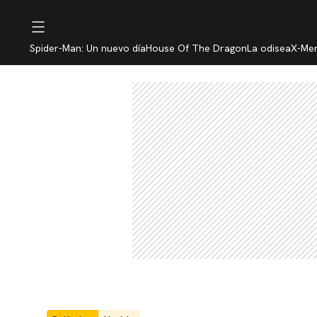
Spider-Man: Un nuevo día
House Of The Dragon
La odisea
X-Me