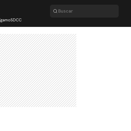
lígamo
SDCC