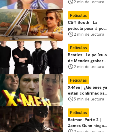
visitar el
2 min de lectura
Campamento
Miasma
Películas
Cliff Booth | La
película pasará por
nuevas filmaciones
2 min de lectura
con un nuevo DF
Películas
Beatles | La película
de Mendes grabará
escenas en la
2 min de lectura
icónica calle
Películas
X-Men | ¿Quiénes ya
están confirmados
en la película de
5 min de lectura
Marvel? Rumoros y
favoritos
Películas
Batman: Parte 2 |
James Gunn niega
que se filme la parte
2 min de lectura