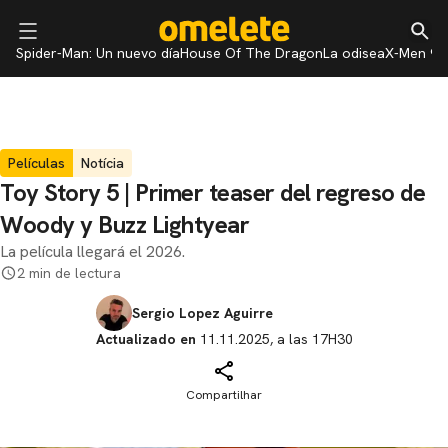
Spider-Man: Un nuevo día
House Of The Dragon
La odisea
X-Men 97
Películas
Notícia
Toy Story 5 | Primer teaser del regreso de
Woody y Buzz Lightyear
La película llegará el 2026.
2 min de lectura
Sergio Lopez Aguirre
Actualizado en
11.11.2025, a las 17H30
Compartilhar