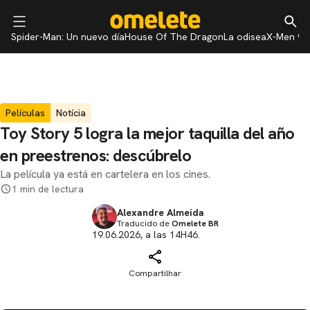
Spider-Man: Un nuevo día
House Of The Dragon
La odisea
X-Men 97
Películas
Notícia
Toy Story 5 logra la mejor taquilla del año
en preestrenos: descúbrelo
La película ya está en cartelera en los cines.
1 min de lectura
Alexandre Almeida
Traducido de
Omelete BR
19.06.2026, a las 14H46.
Compartilhar