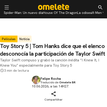
Spider-Man: Un nuevo día
House Of The Dragon
La odisea
X-Men 97
Películas
Notícia
Toy Story 5 | Tom Hanks dice que el elenco
desconocía la participación de Taylor Swift
Taylor Swift compuso y grabó la canción inédita “I Knew It, I
Knew You” especialmente para Toy Story 5
3 min de lectura
Felipe Rocha
Traducido de
Omelete BR
10.06.2026, a las 14H27.
Compartilhar