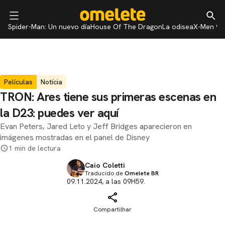
Spider-Man: Un nuevo día
House Of The Dragon
La odisea
X-Men 97
Películas
Notícia
TRON: Ares tiene sus primeras escenas en
la D23: puedes ver aquí
Evan Peters, Jared Leto y Jeff Bridges aparecieron en
imágenes mostradas en el panel de Disney
1 min de lectura
Caio Coletti
Traducido de
Omelete BR
09.11.2024, a las 09H59.
Compartilhar