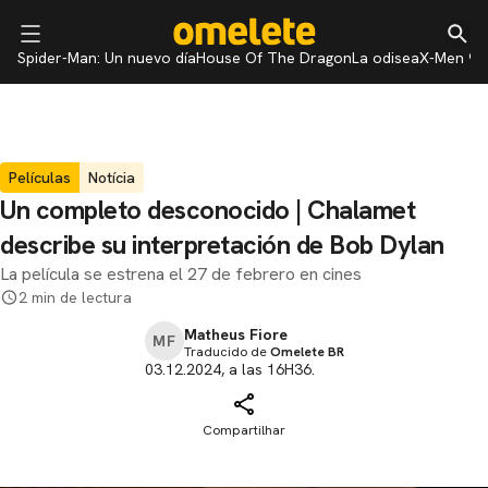
Spider-Man: Un nuevo día
House Of The Dragon
La odisea
X-Men 97
Películas
Notícia
Un completo desconocido | Chalamet
describe su interpretación de Bob Dylan
La película se estrena el 27 de febrero en cines
2 min de lectura
Matheus Fiore
MF
Traducido de
Omelete BR
03.12.2024, a las 16H36.
Compartilhar