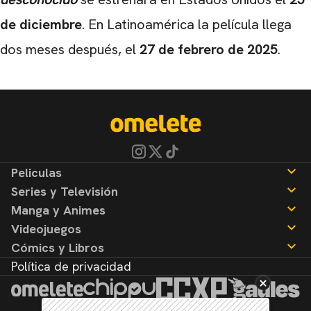
de diciembre
. En Latinoamérica la película llega
dos meses después, el
27 de febrero de 2025
.
Peliculas
Series y Televisión
Noticias
Manga y Animes
Reseñas
Noticias
Videojuegos
Reseñas
Noticias
Cómics y Libros
Reseñas
Noticias
Política de privacidad
Reseñas
Noticias
Reseñas