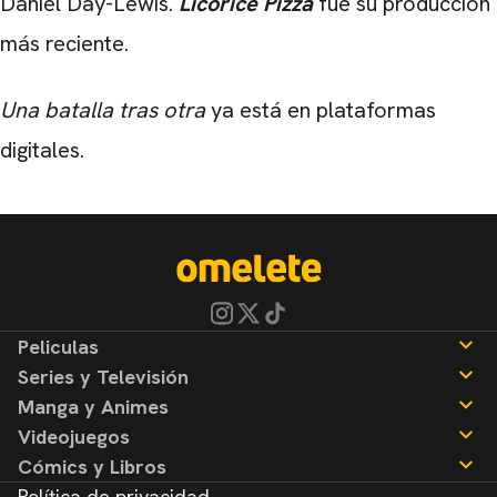
Daniel Day-Lewis.
Licorice Pizza
fue su producción
más reciente.
Una batalla tras otra
ya está en plataformas
digitales.
Peliculas
Series y Televisión
Noticias
Manga y Animes
Reseñas
Noticias
Videojuegos
Reseñas
Noticias
Cómics y Libros
Reseñas
Noticias
Política de privacidad