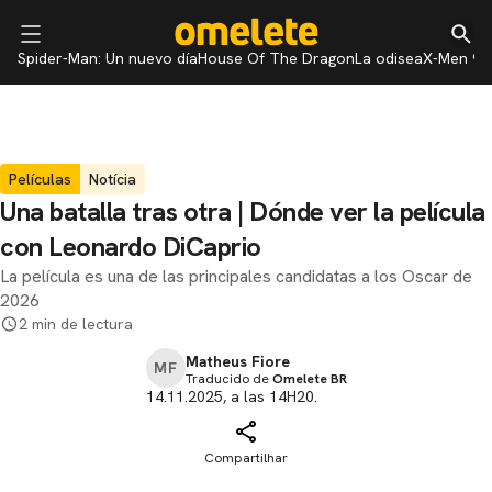
Spider-Man: Un nuevo día
House Of The Dragon
La odisea
X-Men 97
Películas
Notícia
Una batalla tras otra | Dónde ver la película
con Leonardo DiCaprio
La película es una de las principales candidatas a los Oscar de
2026
2 min de lectura
Matheus Fiore
MF
Traducido de
Omelete BR
14.11.2025, a las 14H20.
Compartilhar