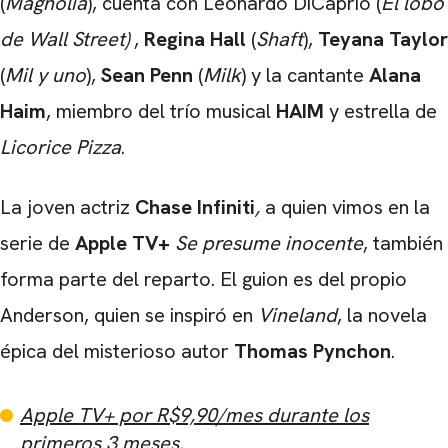
(
Magnolia
), cuenta con Leonardo DiCaprio (
El lobo
de Wall Street)
,
Regina Hall
(
Shaft
),
Teyana Taylor
(
Mil y uno
),
Sean Penn
(
Milk
) y la cantante
Alana
Haim
, miembro del trío musical
HAIM
y estrella de
Licorice Pizza
.
La joven actriz
Chase Infiniti
,
a quien vimos en la
serie de
Apple TV+
Se presume inocente
, también
forma parte del reparto. El guion es del propio
Anderson, quien se inspiró en
Vineland
, la novela
épica del misterioso autor
Thomas Pynchon
.
CARREGANDO PUBLICIDADE
Apple TV+ por R$9,90/mes durante los
primeros 3 meses.