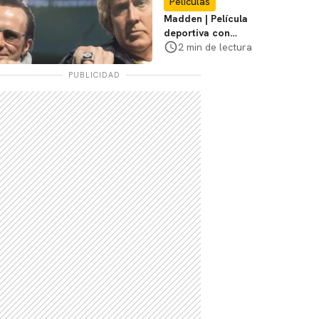
Películas
Madden | Película
deportiva con
Nicolas Cage tendrá
2 min de lectura
estreno limitado en
cines
PUBLICIDAD