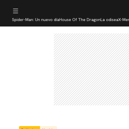
Spider-Man: Un nuevo día
House Of The Dragon
La odisea
X-Me