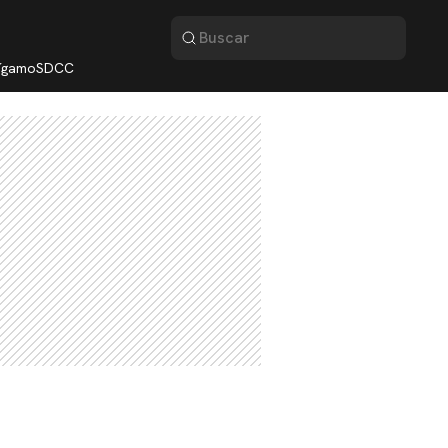
lígamo
SDCC