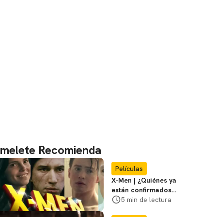
melete Recomienda
Películas
X-Men | ¿Quiénes ya
están confirmados
en la película de
5 min de lectura
Marvel? Rumoros y