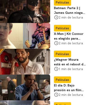
favoritos
Películas
Batman: Parte 2 |
James Gunn niega
que se filme la parte
2 min de lectura
3
Películas
X-Men | Kit Connor
es elegido para
interpretar a
2 min de lectura
Cíclope en la nueva
película
Películas
¿Wagner Moura
está en el reboot de
X-Men? El actor lo
1 min de lectura
aclara
Películas
El día D: Bajo
presión es un film
bélico distinto lleno
2 min de lectura
de tensión