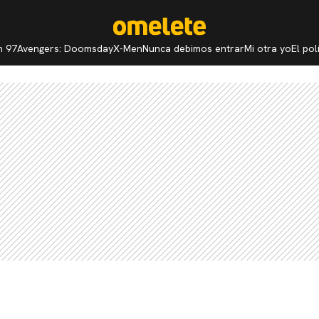
n 97
Avengers: Doomsday
X-Men
Nunca debimos entrar
Mi otra yo
El po