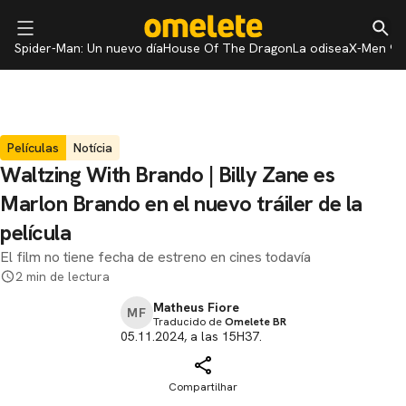
Spider-Man: Un nuevo día
House Of The Dragon
La odisea
X-Men 97
Películas
Notícia
Waltzing With Brando | Billy Zane es
Marlon Brando en el nuevo tráiler de la
película
El film no tiene fecha de estreno en cines todavía
2 min de lectura
Matheus Fiore
MF
Traducido de
Omelete BR
05.11.2024, a las 15H37.
Compartilhar