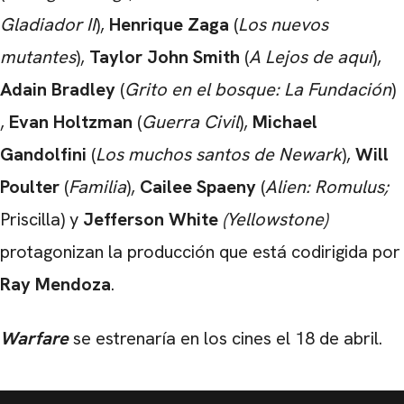
Gladiador II
),
Henrique Zaga
(
Los nuevos
mutantes
),
Taylor John Smith
(
A Lejos de aquí
),
Adain Bradley
(
Grito en el bosque: La Fundación
)
,
Evan Holtzman
(
Guerra Civil
),
Michael
Gandolfini
(
Los muchos santos de Newark
),
Will
Poulter
(
Familia
),
Cailee Spaeny
(
Alien: Romulus;
Priscilla) y
Jefferson White
(Yellowstone)
protagonizan la producción que está codirigida por
Ray Mendoza
.
Warfare
se estrenaría en los cines el 18 de abril.