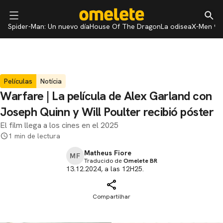
Spider-Man: Un nuevo día
House Of The Dragon
La odisea
X-Men 97
Películas
Notícia
Warfare | La película de Alex Garland con
Joseph Quinn y Will Poulter recibió póster
El film llega a los cines en el 2025
1 min de lectura
Matheus Fiore
MF
Traducido de
Omelete BR
13.12.2024, a las 12H25.
Compartilhar