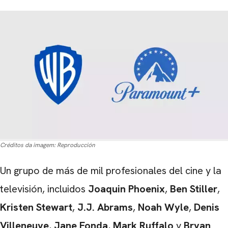
Créditos da imagem:
Reproducción
Un grupo de más de mil profesionales del cine y la
televisión, incluidos
Joaquin Phoenix
,
Ben Stiller
,
Kristen Stewart
,
J.J. Abrams
,
Noah Wyle
,
Denis
Villeneuve
,
Jane Fonda
,
Mark Ruffalo
y
Bryan