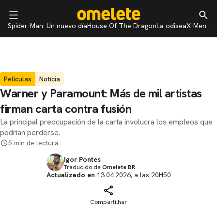
Spider-Man: Un nuevo día
House Of The Dragon
La odisea
X-Men 97
Películas
Notícia
Warner y Paramount: Más de mil artistas
firman carta contra fusión
La principal preocupación de la carta involucra los empleos que
podrían perderse.
5 min de lectura
Igor Pontes
Traducido de
Omelete BR
Actualizado en
13.04.2026, a las 20H50
Compartilhar