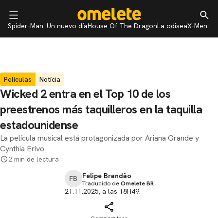
Spider-Man: Un nuevo día
House Of The Dragon
La odisea
X-Men 97
Películas
Notícia
Wicked 2 entra en el Top 10 de los
preestrenos más taquilleros en la taquilla
estadounidense
La película musical está protagonizada por Ariana Grande y
Cynthia Erivo
2 min de lectura
Felipe Brandão
FB
Traducido de
Omelete BR
21.11.2025, a las 18H49.