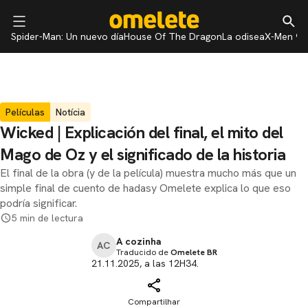
Spider-Man: Un nuevo día
House Of The Dragon
La odisea
X-Men 97
Películas
Notícia
Wicked | Explicación del final, el mito del
Mago de Oz y el significado de la historia
El final de la obra (y de la película) muestra mucho más que un
simple final de cuento de hadasy Omelete explica lo que eso
podría significar.
5 min de lectura
A cozinha
AC
Traducido de
Omelete BR
21.11.2025, a las 12H34.
Compartilhar