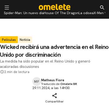
Spider-Man: Un nuevo día
House Of The Dragon
La odisea
X-Men 97
Películas
Notícia
Wicked recibirá una advertencia en el Reino
Unido por discriminación
La medida ha sido popular en el Reino Unido y generó
acaloradas discusiones
2 min de lectura
Matheus Fiore
MF
Traducido de
Omelete BR
29.11.2024, a las 14H30.
Compartilhar