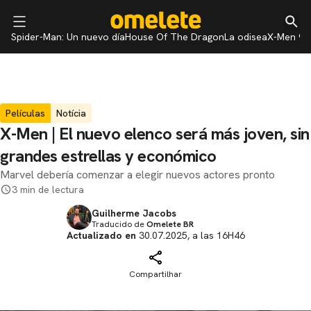
Spider-Man: Un nuevo día
House Of The Dragon
La odisea
X-Men 97
Películas
Notícia
X-Men | El nuevo elenco será más joven, sin
grandes estrellas y económico
Marvel debería comenzar a elegir nuevos actores pronto
3 min de lectura
Guilherme Jacobs
Traducido de
Omelete BR
Actualizado en
30.07.2025, a las 16H46
Compartilhar