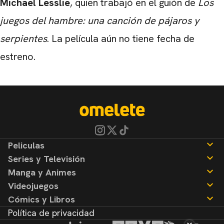
Michael Lesslie
, quien trabajó en el guión de
Los
juegos del hambre: una canción de pájaros y
serpientes
. La película aún no tiene fecha de
estreno.
Peliculas
Series y Televisión
Noticias
Manga y Animes
Reseñas
Noticias
Videojuegos
Reseñas
Noticias
Cómics y Libros
Reseñas
Noticias
Política de privacidad
Reseñas
Noticias