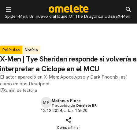
Spider-Man: Un nuevo día
House Of The Dragon
La odisea
X-Men 97
Películas
Notícia
X-Men | Tye Sheridan responde si volvería a
interpretar a Cíclope en el MCU
El actor apareció en X-Men: Apocalypse y Dark Phoenix, así
como en dos Deadpool
2 min de lectura
Matheus Fiore
MF
Traducido de
Omelete BR
13.12.2024, a las 16H20.
Compartilhar