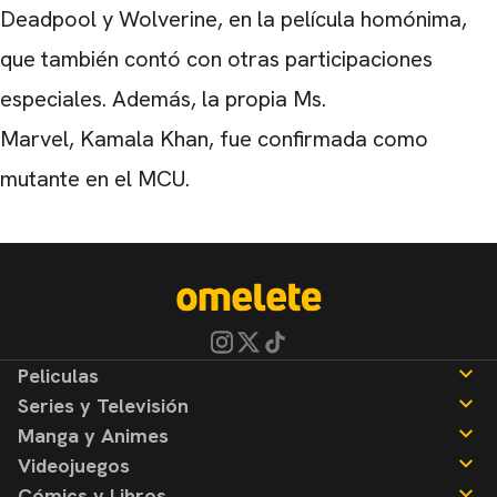
Deadpool y Wolverine, en la película homónima,
que también contó con otras participaciones
especiales. Además, la propia Ms.
Marvel, Kamala Khan, fue confirmada como
mutante en el MCU.
Peliculas
Series y Televisión
Noticias
Manga y Animes
Reseñas
Noticias
Videojuegos
Reseñas
Noticias
Cómics y Libros